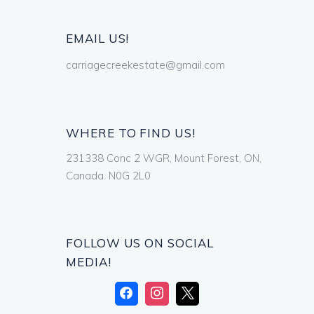
EMAIL US!
carriagecreekestate@gmail.com
WHERE TO FIND US!
231338 Conc 2 WGR, Mount Forest, ON,
Canada. N0G 2L0
FOLLOW US ON SOCIAL
MEDIA!